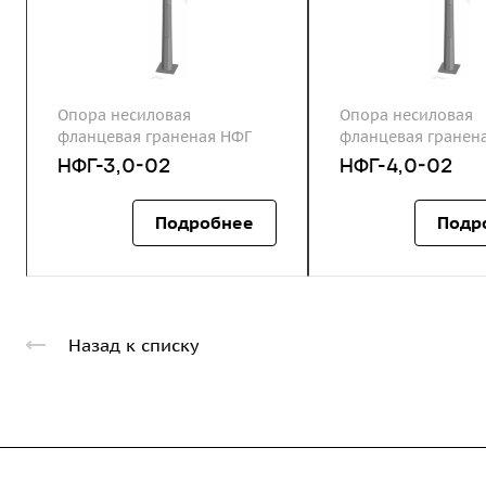
Опора несиловая
Опора несиловая
фланцевая граненая НФГ
фланцевая гранен
НФГ-3,0-02
НФГ-4,0-02
Подробнее
Подр
Назад к списку