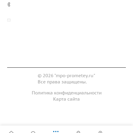
7 (922) 178-81-77
zakaz@mpo-prometey.ru
info@mpo-prometey.ru
Доставка и оплата
Сертификаты
Реквизиты
Контакты
© 2026 "mpo-prometey.ru"
Все права защищены.
Политика конфиденциальности
Карта сайта
Разработка и продвижение сайта