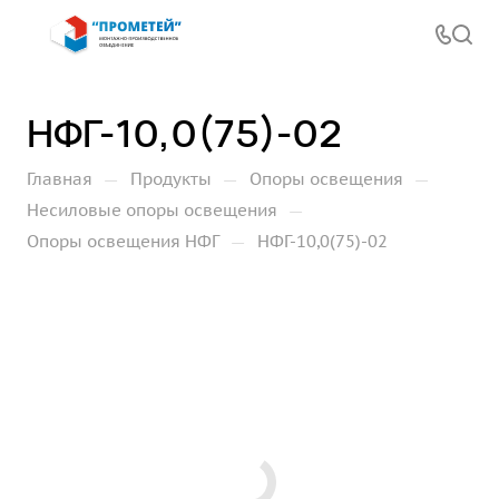
НФГ-10,0(75)-02
—
—
—
Главная
Продукты
Опоры освещения
—
Несиловые опоры освещения
—
Опоры освещения НФГ
НФГ-10,0(75)-02