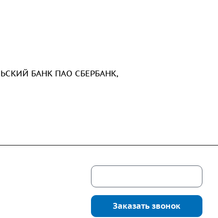
ЛЬСКИЙ БАНК ПАО СБЕРБАНК,
Скачать каталог
г. Екатеринбург,
соцкого, 4б, оф.
Заказать звонок
водство:
г.