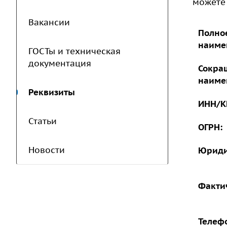
можете 
Вакансии
Полно
наиме
ГОСТы и техническая
документация
Сокра
наиме
Реквизиты
ИНН/К
Статьи
ОГРН:
Новости
Юриди
Факти
Телефо