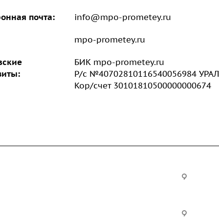
онная почта:
info@mpo-prometey.ru
mpo-prometey.ru
вские
БИК mpo-prometey.ru
зиты:
Р/с №40702810116540056984 УРА
Кор/счет 30101810500000000674
Услуги
Офис:
ул. Вы
24
ческие
Строительно-монтажные
Произ