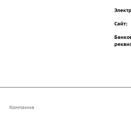
Электр
Сайт:
Банко
рекви
Компания
Каталог
Дорожные металли
О предприятии