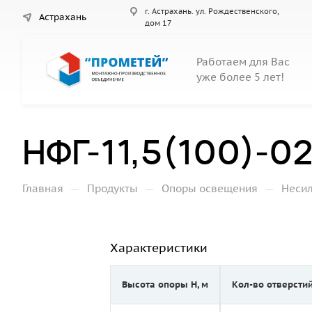
г. Астрахань. ул. Рождественского,
Астрахань
дом 17
Работаем для Вас
уже более 5 лет!
НФГ-11,5(100)-0
—
—
—
Главная
Продукты
Опоры освещения
Неси
Характеристики
Высота опоры Н, м
Кол-во отверсти