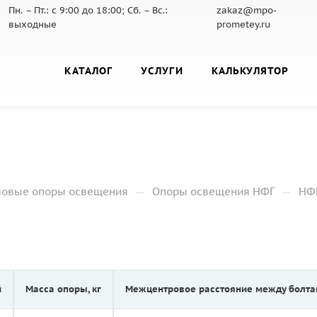
Пн. – Пт.: с 9:00 до 18:00; Сб. – Вс.:
zakaz@mpo-
выходные
prometey.ru
КАТАЛОГ
УСЛУГИ
КАЛЬКУЛЯТОР
2
—
—
ловые опоры освещения
Опоры освещения НФГ
НФГ
й
Масса опоры, кг
Межцентровое расстояние между болта