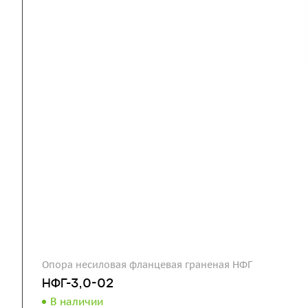
Опора несиловая фланцевая граненая НФГ
НФГ-3,0-02
В наличии