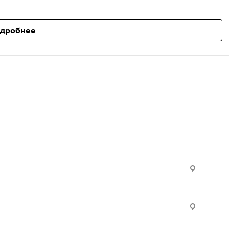
дробнее
Услуги
Офис:
ул. Вы
24
ческие
Строительно-монтажные
Произ
работы
Екатер