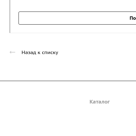
По
Назад к списку
Компания
Каталог
Дорожные металли
О предприятии
трубы
Благодарственные письма