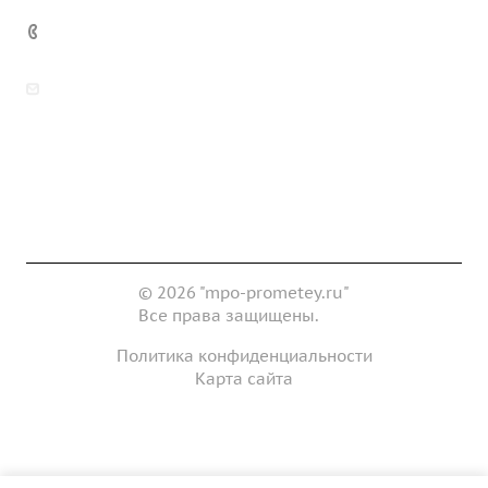
7 (922) 178-81-77
zakaz@mpo-prometey.ru
info@mpo-prometey.ru
Доставка и оплата
Сертификаты
Реквизиты
Контакты
© 2026 "mpo-prometey.ru"
Все права защищены.
Политика конфиденциальности
Карта сайта
Разработка и продвижение сайта