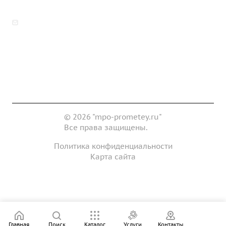
zakaz@mpo-prometey.ru
info@mpo-prometey.ru
Доставка и оплата
Сертификаты
Реквизиты
Контакты
© 2026 "mpo-prometey.ru"
Все права защищены.
Политика конфиденциальности
Карта сайта
Разработка и продвижение сайта
Главная
Поиск
Каталог
Услуги
Контакты