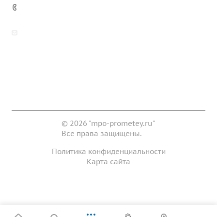
7 (922) 178-81-77
zakaz@mpo-prometey.ru
info@mpo-prometey.ru
Доставка и оплата
Сертификаты
Реквизиты
Контакты
© 2026 "mpo-prometey.ru"
Все права защищены.
Политика конфиденциальности
Карта сайта
Разработка и продвижение сайта