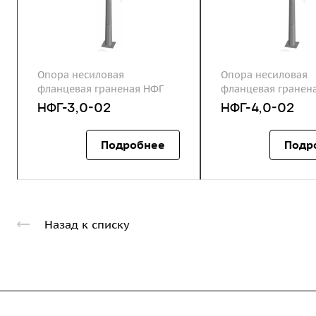
Опора несиловая
Опора несиловая
фланцевая граненая НФГ
фланцевая гранен
НФГ-3,0-02
НФГ-4,0-02
Подробнее
Подр
Назад к списку