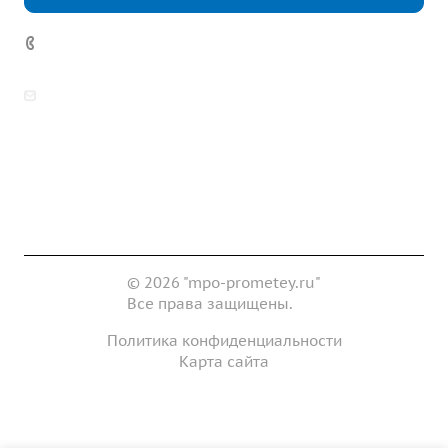
7 (922) 178-81-77
zakaz@mpo-prometey.ru
info@mpo-prometey.ru
Доставка и оплата
Сертификаты
Реквизиты
Контакты
© 2026 "mpo-prometey.ru"
Все права защищены.
Политика конфиденциальности
Карта сайта
Разработка и продвижение сайта