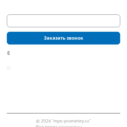
Сб. – Вс.: выходные
Скачать каталог
Заказать звонок
7 (922) 178-81-77
zakaz@mpo-prometey.ru
info@mpo-prometey.ru
Доставка и оплата
Сертификаты
Реквизиты
Контакты
© 2026 "mpo-prometey.ru"
Все права защищены.