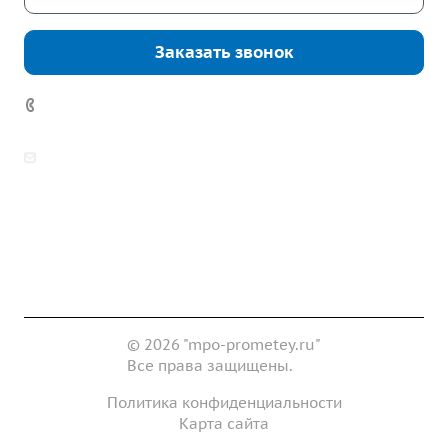
Заказать звонок
7 (922) 178-81-77
zakaz@mpo-prometey.ru
info@mpo-prometey.ru
Доставка и оплата
Сертификаты
Реквизиты
Контакты
© 2026 "mpo-prometey.ru"
Все права защищены.
Политика конфиденциальности
Карта сайта