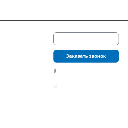
Скачать каталог
г. Екатеринбург,
соцкого, 4б, оф.
Заказать звонок
водство:
г.
инбург, ул.
7 (922) 178-81-77
нга, дом 7ч
аботы:
zakaz@mpo-prometey.ru
т.: с 9:00 до 18:00
info@mpo-prometey.ru
Вс.: выходные