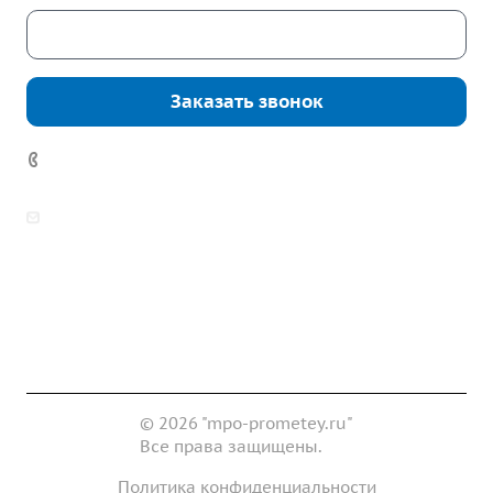
Скачать каталог
Заказать звонок
7 (922) 178-81-77
zakaz@mpo-prometey.ru
info@mpo-prometey.ru
Доставка и оплата
Сертификаты
Реквизиты
Контакты
© 2026 "mpo-prometey.ru"
Все права защищены.
Политика конфиденциальности