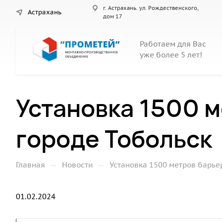
г. Астрахань. ул. Рождественского,
Астрахань
дом 17
Работаем для Вас
уже более 5 лет!
Установка 1500 
городе Тобольск
—
—
Главная
Новости
Установка 1500 метров барье
01.02.2024