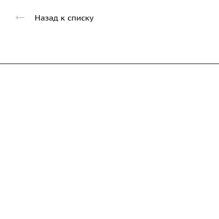
Назад к списку
Компания
Каталог
Дорожные металли
О предприятии
трубы
Благодарственные письма
Барьерные дорожн
Вакансии
ограждения
ГОСТы и техническая
Пешеходное ограж
документация
Опоры освещения
Реквизиты
металлические
Статьи