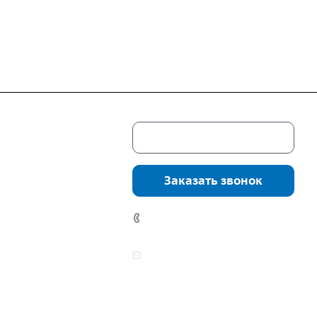
Скачать каталог
г. Екатеринбург,
соцкого, 4б, оф.
Заказать звонок
водство:
г.
инбург, ул.
7 (922) 178-81-77
нга, дом 7ч
аботы:
zakaz@mpo-prometey.ru
т.: с 9:00 до 18:00
info@mpo-prometey.ru
Вс.: выходные