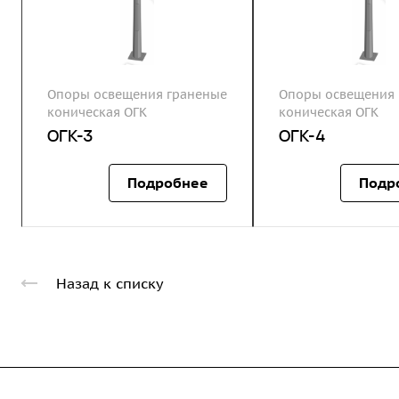
Опоры освещения граненые
Опоры освещения 
коническая ОГК
коническая ОГК
ОГК-3
ОГК-4
Подробнее
Подр
Назад к списку