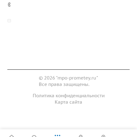
7 (922) 178-81-77
zakaz@mpo-prometey.ru
info@mpo-prometey.ru
Доставка и оплата
Сертификаты
Реквизиты
Контакты
© 2026 "mpo-prometey.ru"
Все права защищены.
Политика конфиденциальности
Карта сайта
Разработка и продвижение сайта