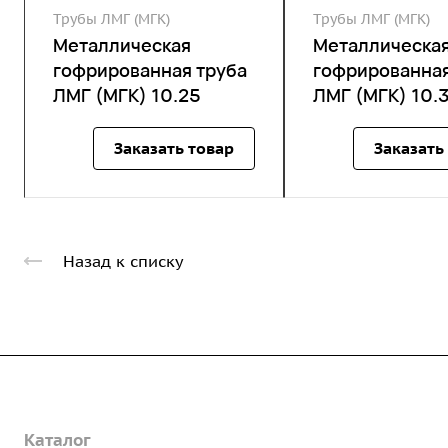
Трубы ЛМГ (МГК)
Трубы ЛМГ (МГК)
Металлическая
Металлическа
гофрированная труба
гофрированная
ЛМГ (МГК) 10.25
ЛМГ (МГК) 10.
Заказать товар
Заказать
Назад к списку
Компания
Каталог
О предприятии