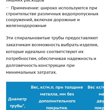
лишних расходов
Применение: широко используются при
строительстве различных водопропускных
сооружений, включая дорожные и
железнодорожные
Эти спиральновитые трубы предоставляют
заказчикам возможность выбрать изделия,
которые идеально соответствуют их
потребностям, обеспечивая надежность и
долговечность конструкции при
минимальных затратах.
Вес, кг/м.п. при толщине
Вес кг/м.п
металла, мм без
метал
Диаметр
дополнительного
двухс
трубы*,
покрытия.
покрыт